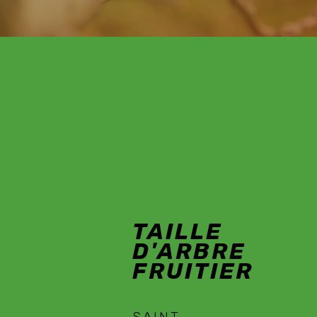
TAILLE D'ARBRE
FRUITIER SAINT-
TAILLE
AMBROIX
D'ARBRE
FRUITIER
SAINT-