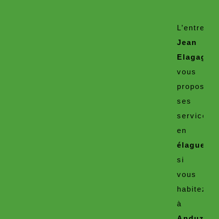
L’entrepri
Jean
Elagage
vous
propose
ses
services
en
élagueur
,
si
vous
habitez
à
Anduze
.