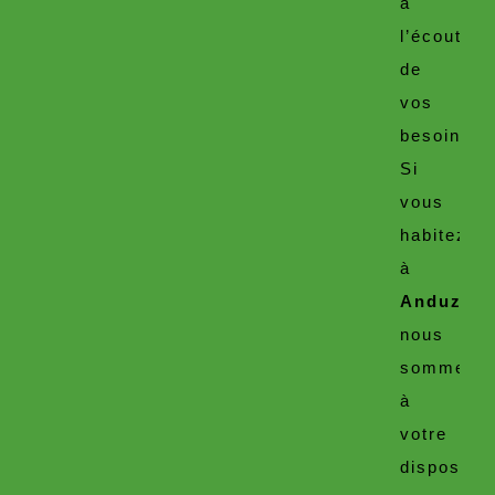
à
l’écoute
de
vos
besoins.
Si
vous
habitez
à
Anduze
,
nous
sommes
à
votre
dispositio