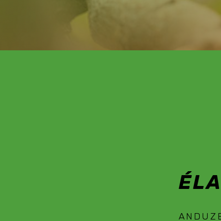
É
ÉL
ANDUZ