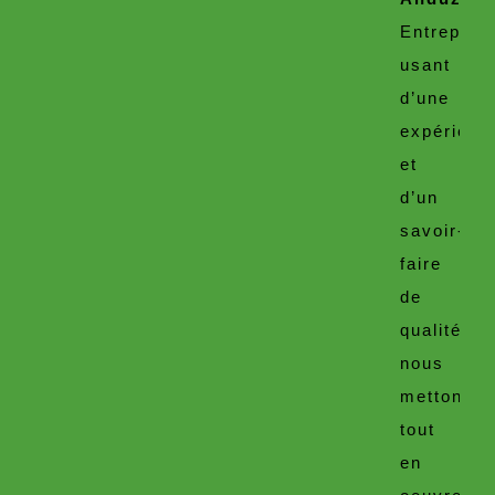
Entrepris
usant
d’une
expérienc
et
d’un
savoir-
faire
de
qualité,
nous
mettons
tout
en