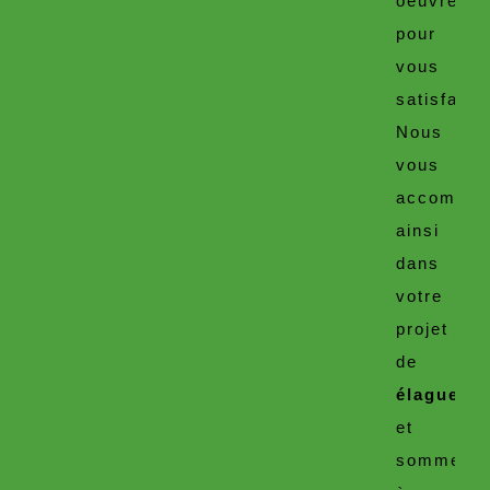
oeuvre
pour
vous
satisfaire.
Nous
vous
accompag
ainsi
dans
votre
projet
de
élagueur
et
sommes